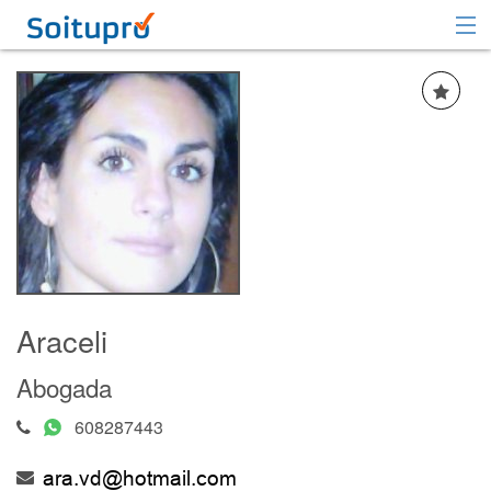
Recomendar
Registrarse
Iniciar sesión
Araceli
Abogada
608287443