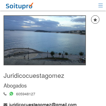
Recomendar
Registrarse
Iniciar sesión
Juridicocuestagomez
Abogados
605948127