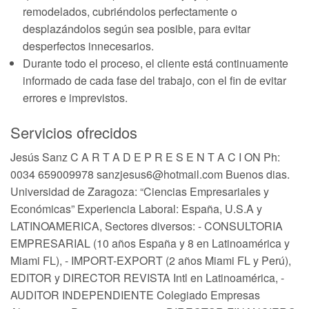
remodelados, cubriéndolos perfectamente o
desplazándolos según sea posible, para evitar
desperfectos innecesarios.
Durante todo el proceso, el cliente está continuamente
informado de cada fase del trabajo, con el fin de evitar
errores e imprevistos.
Servicios ofrecidos
Jesús Sanz C A R T A D E P R E S E N T A C I ON Ph:
0034 659009978 sanzjesus6@hotmail.com Buenos dias.
Universidad de Zaragoza: “Ciencias Empresariales y
Económicas” Experiencia Laboral: España, U.S.A y
LATINOAMERICA, Sectores diversos: - CONSULTORIA
EMPRESARIAL (10 años España y 8 en Latinoamérica y
Miami FL), - IMPORT-EXPORT (2 años Miami FL y Perú),
EDITOR y DIRECTOR REVISTA Intl en Latinoamérica, -
AUDITOR INDEPENDIENTE Colegiado Empresas