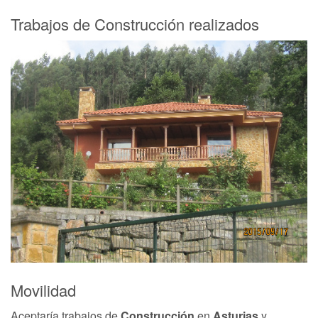
Trabajos de Construcción realizados
1
of
4
Movilidad
Aceptaría trabajos de
Construcción
en
Asturias
y