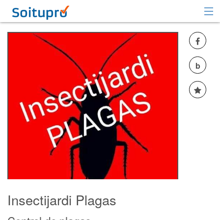
Recomendar
Registrarse
b
Iniciar sesión
Insectijardi Plagas