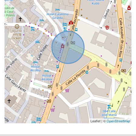
Leaflet | ©
OpenStreetMap