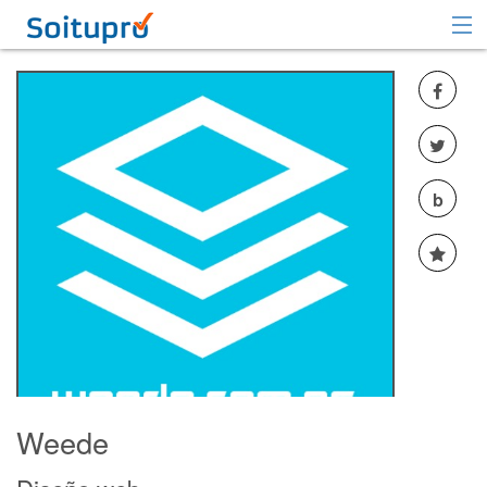
Recomendar
Registrarse
Iniciar sesión
b
Weede