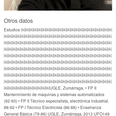
Otros datos
Estudios ￼￼￼￼￼￼￼￼￼￼￼￼￼￼￼￼￼￼￼￼￼￼
￼￼￼￼￼￼￼￼￼￼￼￼￼￼￼￼￼￼￼￼￼￼￼￼￼￼
￼￼￼￼￼￼￼￼￼￼￼￼￼￼￼￼￼￼￼￼￼￼￼￼￼￼
￼￼￼￼￼￼￼￼￼￼￼￼￼￼￼￼￼￼￼￼￼￼￼￼￼￼
￼￼￼￼￼￼￼￼￼￼￼￼￼￼￼￼￼￼￼￼￼￼￼￼￼￼
￼￼￼￼￼￼￼￼￼￼￼￼￼￼￼￼￼￼￼￼￼￼￼￼￼￼
￼￼￼￼￼￼￼￼￼￼￼￼￼￼￼￼￼￼￼￼￼￼￼￼￼￼
￼￼￼￼￼￼￼￼￼￼￼￼￼￼￼￼￼￼￼￼￼￼￼￼￼￼
￼￼￼￼￼￼￼￼￼￼￼￼￼￼￼￼￼￼￼￼￼￼￼￼￼￼
￼￼￼￼￼￼￼￼￼￼￼UGLE, Zumárraga, • FP II
Mantenimiento de maquinas y sistemas automatizados
(92-93) • FP II Técnico especialista, electrónica industrial.
88-92 • FP I Técnico Electricista (86-88) • Enseñanza
General Básica (79-86) UGLE, Zumárraga, 2013 UFO149