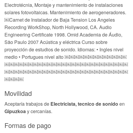
Electrotécnia, Montaje y mantenimiento de instalaciones
solares fotovoltaicas. Mantenimiento de aerogeneradores.
￼Carnet de Instalador de Baja Tension Los Angeles
Recording WorkShop, North Hollywood, CA. Audio
Engineering Certificate 1998. Omid Academia de Áudio,
São Paulo 2007 Acústica y eléctrica Curso sobre
proyección de estudios de sonido. Idiomas: • Ingles nivel
medio • Portugues nivel alto ￼￼￼￼￼￼￼￼￼￼￼￼￼
￼￼￼￼￼￼￼￼￼￼￼￼￼￼￼￼￼￼￼￼￼￼￼￼￼￼
￼￼￼￼￼￼￼￼￼￼￼￼￼￼￼￼￼￼￼￼￼￼￼￼￼￼
￼￼￼￼
Movilidad
Aceptaría trabajos de
Electricista, tecnico de sonido
en
Gipuzkoa
y cercanías.
Formas de pago