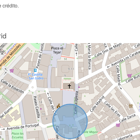
 crédito.
rid