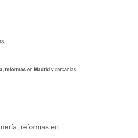
8.
ía, reformas
en
Madrid
y cercanías.
anería, reformas en