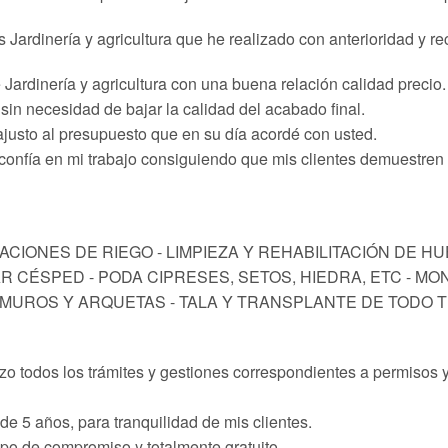
s Jardinería y agricultura que he realizado con anterioridad y 
e Jardinería y agricultura con una buena relación calidad precio.
in necesidad de bajar la calidad del acabado final.
ajusto al presupuesto que en su día acordé con usted.
 confía en mi trabajo consiguiendo que mis clientes demuestre
ACIONES DE RIEGO - LIMPIEZA Y REHABILITACIÓN DE H
R CÉSPED - PODA CIPRESES, SETOS, HIEDRA, ETC - MO
UROS Y ARQUETAS - TALA Y TRANSPLANTE DE TODO TI
izo todos los trámites y gestiones correspondientes a permisos y
de 5 años, para tranquilidad de mis clientes.
ipo de compromiso y totalmente gratuito.