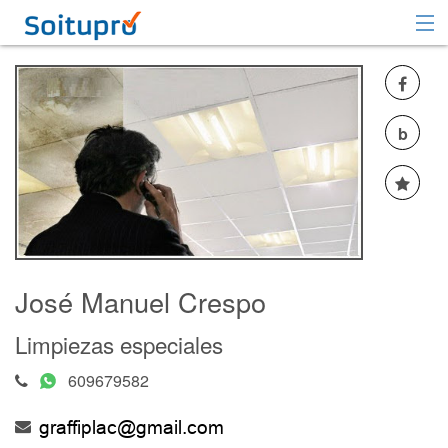
Recomendar
Registrarse
b
Iniciar sesión
José Manuel Crespo
Limpiezas especiales
609679582