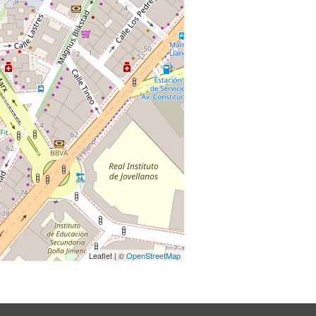
Leaflet | ©
OpenStreetMap