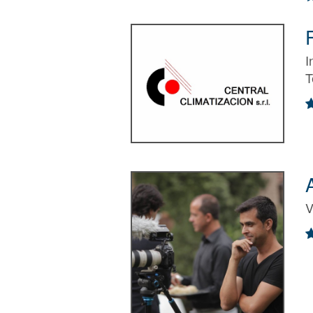
I
T
V