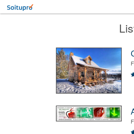
Li
F
F