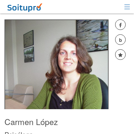
Recomendar
Registrarse
b
Iniciar sesión
Carmen López