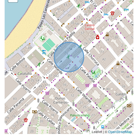
Leaflet | ©
OpenStreetMap