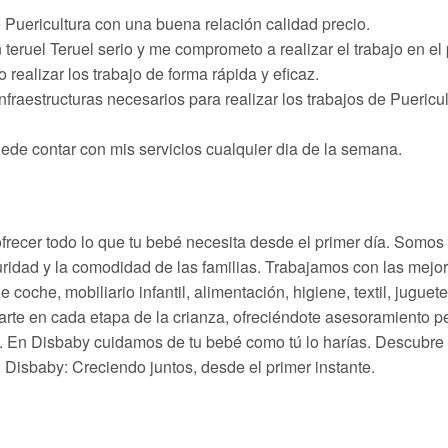
e Puericultura con una buena relación calidad precio.
 teruel Teruel serio y me comprometo a realizar el trabajo en el
 realizar los trabajo de forma rápida y eficaz.
fraestructuras necesarios para realizar los trabajos de Puericu
uede contar con mis servicios cualquier dia de la semana.
ecer todo lo que tu bebé necesita desde el primer día. Somos 
uridad y la comodidad de las familias. Trabajamos con las mej
e coche, mobiliario infantil, alimentación, higiene, textil, jugu
arte en cada etapa de la crianza, ofreciéndote asesoramiento p
ra. En Disbaby cuidamos de tu bebé como tú lo harías. Descub
Disbaby: Creciendo juntos, desde el primer instante.