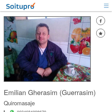
Recomendar
Registrarse
Iniciar sesión
Emilian Gherasim (Guerrasim)
Quiromasaje
0034684098670