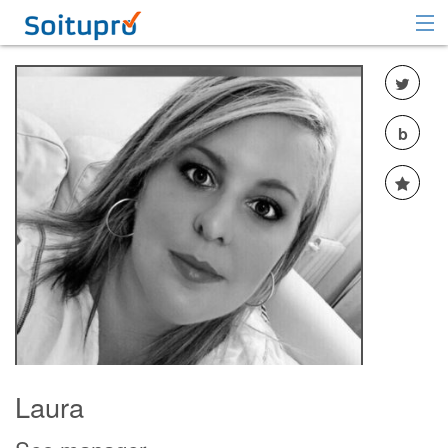
Recomendar
Registrarse
b
Iniciar sesión
Laura