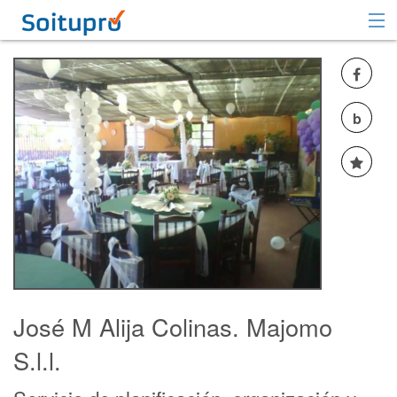
Recomendar
Registrarse
b
Iniciar sesión
José M Alija Colinas. Majomo
S.l.l.