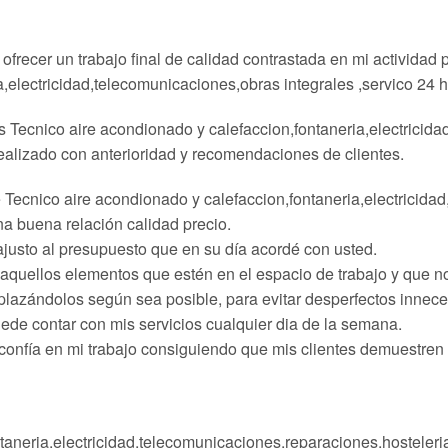
ofrecer un trabajo final de calidad contrastada en mi actividad p
,electricidad,telecomunicaciones,obras integrales ,servico 24 h
s Tecnico aire acondionado y calefaccion,fontaneria,electricid
realizado con anterioridad y recomendaciones de clientes.
e Tecnico aire acondionado y calefaccion,fontaneria,electricid
na buena relación calidad precio.
ajusto al presupuesto que en su día acordé con usted.
 aquellos elementos que estén en el espacio de trabajo y que n
lazándolos según sea posible, para evitar desperfectos innece
uede contar con mis servicios cualquier dia de la semana.
 confía en mi trabajo consiguiendo que mis clientes demuestre
taneria,electricidad,telecomunicaciones.reparaciones,hosteleri