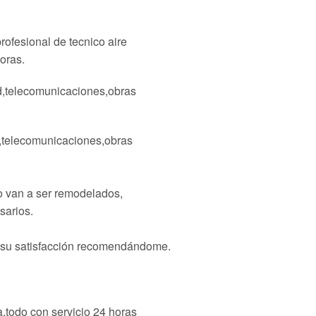
rofesional de tecnico aire
oras.
ad,telecomunicaciones,obras
ad,telecomunicaciones,obras
o van a ser remodelados,
sarios.
n su satisfacción recomendándome.
a,todo con servicio 24 horas