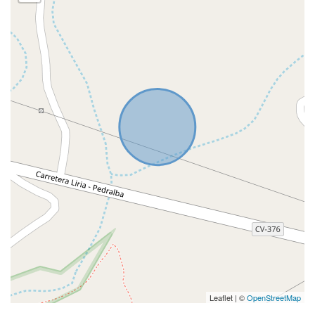
Leaflet | ©
OpenStreetMap