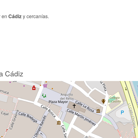
r
en
Cádiz
y cercanías.
a Cádiz