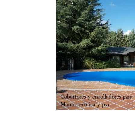
1
of
3