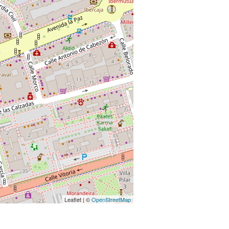
Leaflet | ©
OpenStreetMap